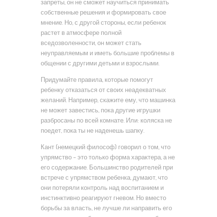
запреты, он не сможет научиться принимать
собственные решения и формировать свое
мнение. Но, с другой стороны, если ребенок
растет в атмосфере полной
вседозволенности, он может стать
неуправляемым и иметь большие проблемы в
общении с другими детьми и взрослыми.
Придумайте правила, которые помогут
ребенку отказаться от своих неадекватных
желаний. Например, скажите ему, что машинка
не может завестись, пока другие игрушки
разбросаны по всей комнате. Или: коляска не
поедет, пока ты не наденешь шапку.
Кант (немецкий философ) говорил о том, что
упрямство – это только форма характера, а не
его содержание. Большинство родителей при
встрече с упрямством ребенка, думают, что
они потеряли контроль над воспитанием и
инстинктивно реагируют гневом. Но вместо
борьбы за власть, не лучше ли направить его