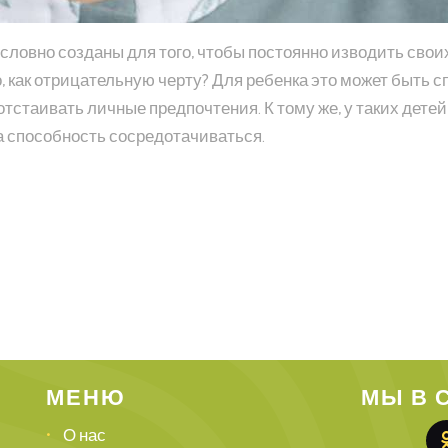
и словно созданы для того, чтобы постоянно изводить сво
 как отрицательную черту? Для ребенка это может быть 
тстаивать личные предпочтения. К тому же, у таких дете
та способность сосредотачиваться.
МЕНЮ
МЫ В 
О нас